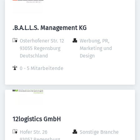
.B.A.L.L.S. Management KG
Osterhofener Str. 12

Werbung, PR, 
93055 Regensburg

Marketing und 
Deutschland
Design
0 - 5 Mitarbeitende
12logistics GmbH
Hofer Str. 26

Sonstige Branche
93057 Regensburg
