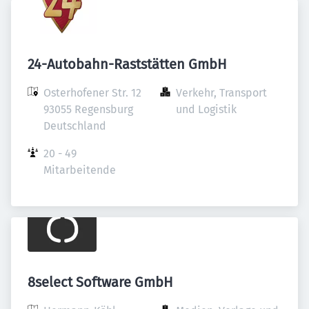
24-Autobahn-Raststätten GmbH
Osterhofener Str. 12

Verkehr, Transport 
93055 Regensburg

und Logistik
Deutschland
20 - 49 
Mitarbeitende
8select Software GmbH