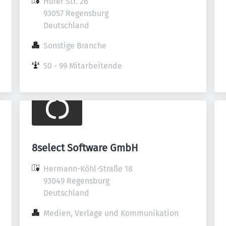
Hofer Str. 26

93057 Regensburg

Deutschland
Sonstige Branche
50 - 99 Mitarbeitende
8select Software GmbH
Hermann-Köhl-Straße 18

93049 Regensburg

Deutschland
Medien, Verlage und Kommunikation