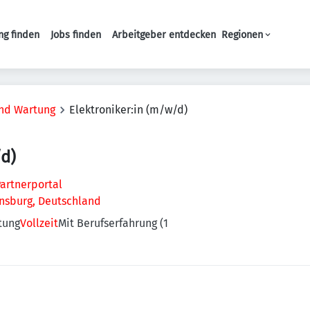
ng finden
Jobs finden
Arbeitgeber entdecken
Regionen
Haupt-Navigation
und Wartung
Elektroniker:in (m/w/d)
/d)
artnerportal
ensburg, Deutschland
tung
Vollzeit
Mit Berufserfahrung (1