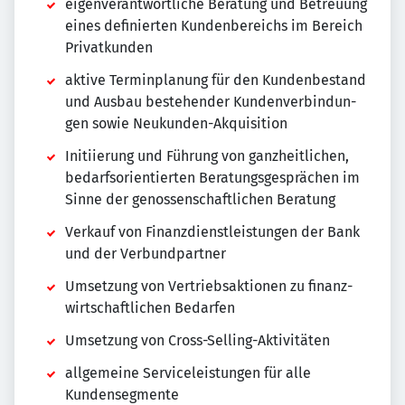
eigenverantwortliche Beratung und Betreu­ung
eines defi­nier­ten Kun­den­be­reichs im Bereich
Pri­vat­kunden
aktive Terminplanung für den Kun­den­be­stand
und Aus­bau beste­hen­der Kun­den­ver­bin­dun­
gen sowie Neu­kun­den-Akqui­sition
Initiierung und Führung von ganzheit­li­chen,
bedarfs­ori­en­tier­ten Bera­tungs­ge­sprä­chen im
Sinne der genossenschaftlichen Beratung
Verkauf von Finanzdienstleistungen der Bank
und der Ver­bund­partner
Umsetzung von Vertriebsaktionen zu finanz­
wirt­schaft­li­chen Bedarfen
Umsetzung von Cross-Selling-Aktivitäten
allgemeine Serviceleistungen für alle
Kundensegmente