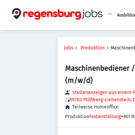
Ausbildu
Jobs
Produktion
Maschinenb
Maschinenbediener /
(m/w/d)
Stellenanzeigen aus einem P
95703 Plößberg-Liebenstein, 
Teilweise Homeoffice
Produktion
Festanstellung
+
Mit B