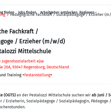
ng finden
Jobs finden
Arbeitgeber entdecken
Regionen
ing
Pädagogische Fachkraft / Sozialpädagoge / Erzieher (m/
Haupt-Navigation
he Fachkraft /
goge / Erzieher (m/w/d)
talozzi Mittelschule
 Jugendsozialarbeit ejsa
e 20A, 93047 Regensburg, Deutschland
und Training
+
Festanstellung
+
le (OGTS)
an der Pestalozzi Mittelschule suchen wir
ab Juni / 
er / Erzieherin, Sozialpädagoge / Sozialpädagogin, Pädagoge 
Wochenstunden.