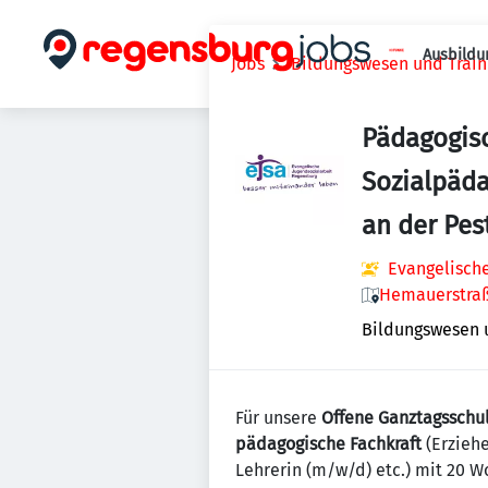
Ausbildu
Jobs
Bildungswesen und Train
Pädagogisc
Sozialpäda
an der Pes
Evangelische
Hemauerstraß
Bildungswesen 
Für unsere
Offene Ganztagsschu
pädagogische Fachkraft
(Erzieh
Lehrerin (m/w/d) etc.) mit 20 