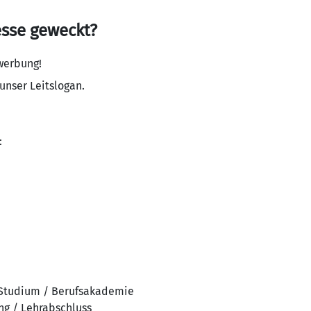
esse geweckt?
ewerbung!
 unser Leitslogan.
:
 Studium / Berufsakademie
ng / Lehrabschluss