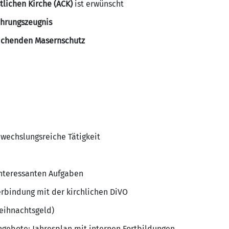
stlichen Kirche (ACK)
ist erwünscht
ührungszeugnis
ichenden Masernschutz
wechslungsreiche Tätigkeit
interessanten Aufgaben
Verbindung mit der kirchlichen DiVO
eihnachtsgeld)
gebote; Jahresplan mit internen Fortbildungen