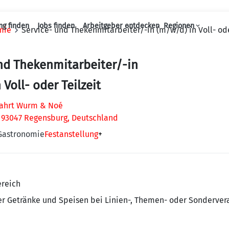
ng finden
Jobs finden
Arbeitgeber entdecken
Regionen
mie
Service- und Thekenmitarbeiter/-in (m/w/d) in Voll- ode
Haupt-Navigation
nd Thekenmitarbeiter/-in
Voll- oder Teilzeit
fahrt Wurm & Noé
, 93047 Regensburg, Deutschland
 Gastronomie
Festanstellung
+
reich
er Getränke und Speisen bei Linien-, Themen- oder Sonderver