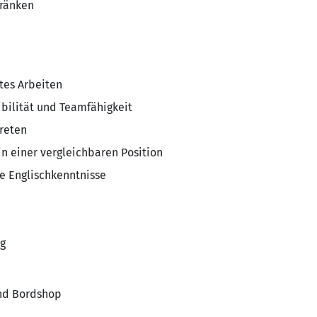
tränken
rtes Arbeiten
ibilität und Teamfähigkeit
treten
in einer vergleichbaren Position
se Englischkenntnisse
ng
und Bordshop