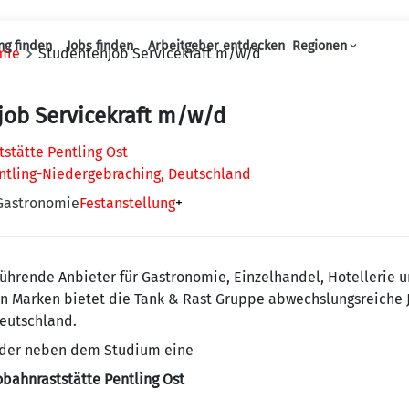
ng finden
Jobs finden
Arbeitgeber entdecken
Regionen
mie
Studentenjob Servicekraft m/w/d
Haupt-Navigation
job Servicekraft m/w/d
stätte Pentling Ost
ntling-Niedergebraching, Deutschland
 Gastronomie
Festanstellung
+
führende Anbieter für Gastronomie, Einzelhandel, Hotellerie 
n Marken bietet die Tank & Rast Gruppe abwechslungsreiche 
Deutschland.
t oder neben dem Studium eine
obahnraststätte Pentling Ost