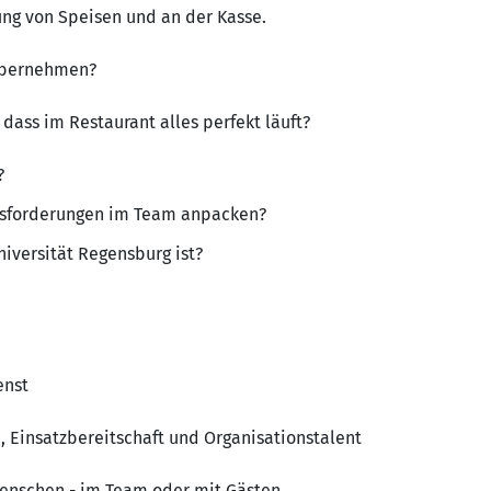
ung von Speisen und an der Kasse.
übernehmen?
 dass im Restaurant alles perfekt läuft?
?
usforderungen im Team anpacken?
iversität Regensburg ist?
enst
 Einsatzbereitschaft und Organisationstalent
enschen - im Team oder mit Gästen