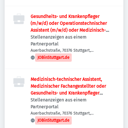
Gesundheits- und Krankenpfleger
(m/w/d) oder Operationstechnischer
Assistent (m/w/d) oder Medizinisch-
Technischer Assistent (m/w/d) -
Stellenanzeigen aus einem
Funktionsdiagnostik für unser
Partnerportal
elektrophysiologsiches
Auerbachstraße, 70376 Stuttgart,
Deutschland
Herzkatheterlabor
JOBinStuttgart.de
Medizinisch-technischer Assistent,
Medizinischer Fachangestellter oder
Gesundheits- und Krankenpfleger
(m/w/d) Lungenfunktion
Stellenanzeigen aus einem
Partnerportal
Auerbachstraße, 70376 Stuttgart,
Deutschland
JOBinStuttgart.de