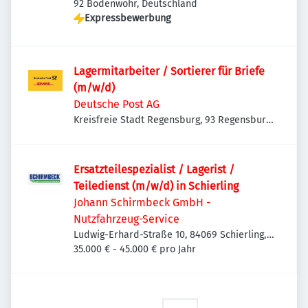
92 Bodenwöhr, Deutschland
Expressbewerbung
Lagermitarbeiter / Sortierer für Briefe
(m/w/d)
Deutsche Post AG
Kreisfreie Stadt Regensburg, 93 Regensburg,
Deutschland
Ersatzteilespezialist / Lagerist /
Teiledienst (m/w/d) in Schierling
Johann Schirmbeck GmbH -
Nutzfahrzeug-Service
Ludwig-Erhard-Straße 10, 84069 Schierling,
Deutschland
35.000 € - 45.000 € pro Jahr