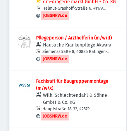
dm-drogerie markt GmbH + Co. KG
Helmut-Grashoff-Straße 6, 41179
Mönchengladbach, Deutschland
JOBSNRW.de
Pflegeperson / Arzthelferin (m/w/d)
Häusliche Krankenpflege Akwara
Siemensstraße 8, 40885 Ratingen-
Lintorf, Deutschland
JOBSNRW.de
Fachkraft für Baugruppenmontage
(m/w/x)
Wilh. Schlechtendahl & Söhne
GmbH & Co. KG
Hauptstraße 18-32, 42579
Heiligenhaus, Deutschland
JOBSNRW.de