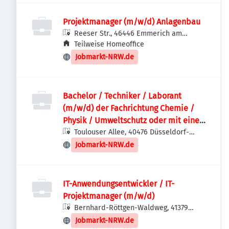
Projektmanager (m/w/d) Anlagenbau
Reeser Str., 46446 Emmerich am
Rhein, Deutschland
Teilweise Homeoffice
Jobmarkt-NRW.de
Bachelor / Techniker / Laborant
(m/w/d) der Fachrichtung Chemie /
Physik / Umweltschutz oder mit einer
vergleichbaren Ausbildung
Toulouser Allee, 40476 Düsseldorf-
Stadtbezirk 1, Deutschland
Jobmarkt-NRW.de
IT-Anwendungsentwickler / IT-
Projektmanager (m/w/d)
Bernhard-Röttgen-Waldweg, 41379
Brüggen, Deutschland
Jobmarkt-NRW.de