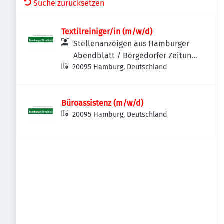
Suche zurücksetzen
Textilreiniger/in (m/w/d)
Stellenanzeigen aus Hamburger
Abendblatt / Bergedorfer Zeitung
20095 Hamburg, Deutschland
/ Hamburger Wochenblatt /
Niendorfer Wochenblatt
Büroassistenz (m/w/d)
20095 Hamburg, Deutschland