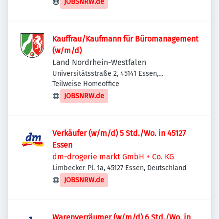
JOBSNRW.de
Kauffrau/Kaufmann für Büromanagement
(w/m/d)
Land Nordrhein-Westfalen
Universitätsstraße 2, 45141 Essen,
Deutschland
Teilweise Homeoffice
JOBSNRW.de
Verkäufer (w/m/d) 5 Std./Wo. in 45127
Essen
dm-drogerie markt GmbH + Co. KG
Limbecker Pl. 1a, 45127 Essen, Deutschland
JOBSNRW.de
Warenverräumer (w/m/d) 6 Std./Wo. in