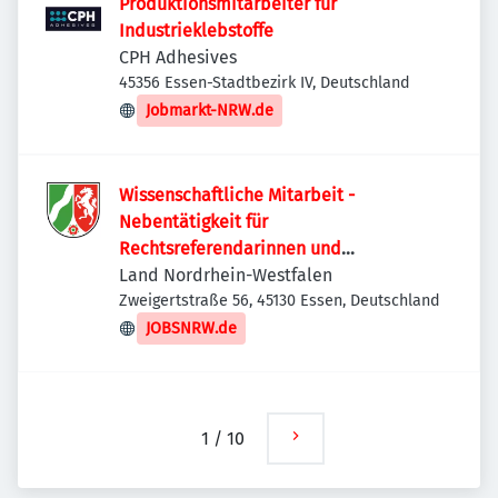
Produktionsmitarbeiter für
Industrieklebstoffe
CPH Adhesives
45356 Essen-Stadtbezirk IV, Deutschland
Jobmarkt-NRW.de
Wissenschaftliche Mitarbeit -
Nebentätigkeit für
Rechtsreferendarinnen und
Rechtsreferendare (m/w/d) bei der
Land Nordrhein-Westfalen
Staatsanwaltschaft Essen
Zweigertstraße 56, 45130 Essen, Deutschland
JOBSNRW.de
1
/
10