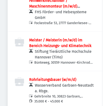
Feinwerkmechaniker /
Maschinenmonteur (m/w/d)
Maschinenbau | Anlagenbau |
FHS Förder- und Hebesysteme
Sondermaschinenbau | Service &
GmbH
Montage
Fockestraße 53, 27777 Ganderkesee-
Hoykenkamp, Deutschland
Meister / Meisterin (m/w/d) im
Bereich Heizungs- und Klimatechnik
Stiftung Tierärztliche Hochschule
Hannover (TiHo)
Bünteweg, 30559 Hannover-Kirchrode-
Bemerode-Wülferode, Deutschland
Rohrleitungsbauer (w/m/d)
Wasserverband Garbsen-Neustadt
a. Rbge.
Gehrbreite 10, 30823 Garbsen,
Deutschland
35.000 € - 45.000 €