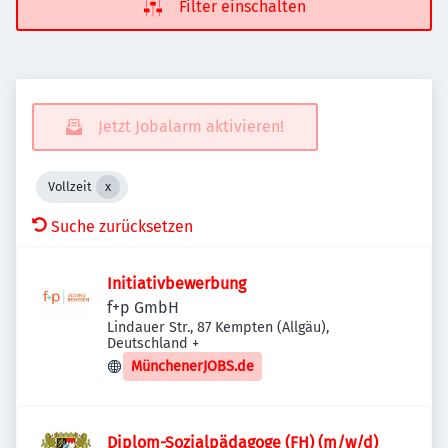
Filter einschalten
Jetzt Jobalarm aktivieren!
Vollzeit
Suche zurücksetzen
Initiativbewerbung
f+p GmbH
Lindauer Str., 87 Kempten (Allgäu),
Deutschland
+
MünchenerJOBS.de
Diplom-Sozialpädagoge (FH) (m/w/d)