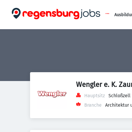
Ausbildu
Wengler e. K. Za
Hauptsitz
Schloßzell
Branche
Architektur