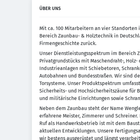
ÜBER UNS
Mit ca. 100 Mitarbeitern an vier Standorte
Bereich Zaunbau- & Holztechnik in Deutschla
Firmengeschichte zurück.
Unser Dienstleistungsspektrum im Bereich Z
Privatgrundstücks mit Maschendraht-, Holz-
Industrieanlagen mit Schiebetoren, Schrank
Autobahnen und Bundesstraßen. Wir sind de
Torsysteme. Unser Produktspektrum umfasst
Sicherheits- und Hochsicherheitszäune für B
und militärische Einrichtungen sowie Schra
Neben dem Zaunbau steht der Name Wengler 
erfahrene Meister, Zimmerer und Schreiner.
Ruf als Handwerksbetrieb ist mit dem Bausto
aktuellen Entwicklungen. Unsere Fertigungs
wir bestens ausgerüstet und längst verarbei